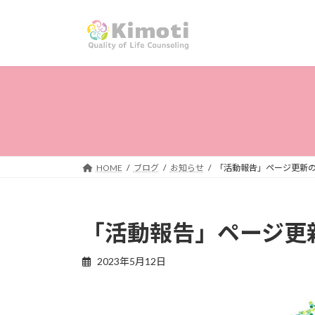
コ
ナ
ン
ビ
テ
ゲ
ン
ー
ツ
シ
へ
ョ
ス
ン
キ
に
ッ
移
プ
動
HOME
ブログ
お知らせ
「活動報告」ページ更新
「活動報告」ページ更
2023年5月12日