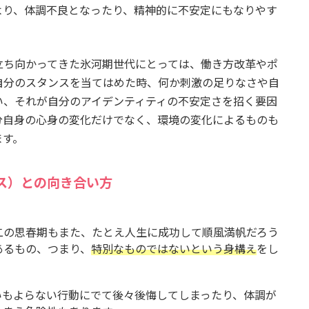
より、体調不良となったり、精神的に不安定にもなりやす
ち向かってきた氷河期世代にとっては、働き方改革やポ
自分のスタンスを当てはめた時、何か刺激の足りなさや自
い、それが自分のアイデンティティの不安定さを招く要因
分自身の心身の変化だけでなく、環境の変化によるものも
ます。
ス）との向き合い方
二の思春期もまた、たとえ人生に成功して順風満帆だろう
あるもの、つまり、
特別なものではないという身構え
をし
いもよらない行動にでて後々後悔してしまったり、体調が