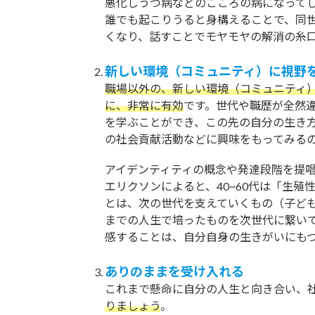
悪化しうつ病などのこころの病になって
誰でも起こりうると身構えることで、同
くなり、話すことでモヤモヤの解消の糸
新しい環境（コミュニティ）に視野
職場以外の、新しい環境（コミュニティ
に、非常に有効
です。世代や職歴が全然
を学ぶことができ、この先の自分の生き方
の社会貢献活動などに興味をもってみる
アイデンティティの概念や発達段階を提
エリクソンによると、40~60代は「生殖
とは、次の世代を支えていくもの（子ど
までの人生で培ったものを次世代に繋い
感することは、自分自身の生きがいにも
ありのままを受け入れる
これまで懸命に自分の人生と向き合い、
りましょう
。