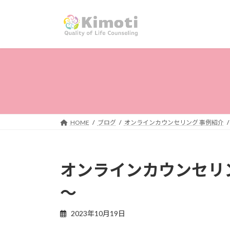
コ
ナ
ン
ビ
テ
ゲ
ン
ー
ツ
シ
へ
ョ
ス
ン
キ
に
ッ
移
プ
動
HOME
ブログ
オンラインカウンセリング 事例紹介
オンラインカウンセリ
～
2023年10月19日