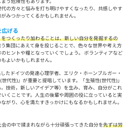
しまう危険性もあります。
世代の方々と悩みを打ち明けやすくなったり、共感しやす
口がみつかってくるかもしれません。
を広げる
）をつくったり加わることは、新しい自分を発掘するの
違う集団にあえて身を投じることで、色々な世界や考え方
のヒントや糧となっていくでしょう。 ボランティアなど
のもよいかもしれません。
唱したドイツの発達心理学者、エリク・ホーンブルガー・
性(世代性)」が重要と提唱しています。「生殖性(世代性)」
も，技術，新しいアイデア等）を生み、育み、自分がこれ
でいくことです。人生の後輩や周囲の役に立っていると実
つながり、心を満たすきっかけにもなるかもしれません。
社会の中で揉まれながら十分頑張ってきた自分を
先ずは労