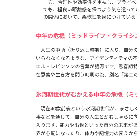
一方、合理性や効率性を重視し、プライベ
ても、程良い距離感を保つよう気を遣って
の関係において、柔軟性を身につけている
中年の危機（ミッドライフ・クライシ
人生の中頃（折り返し時期）に入り、自分の
いられなくなるような、アイデンティティの
エル・レビンソンの言葉が語源です。思春期
在意義や生き方を問う時期の為、別名「第二
氷河期世代がむかえる中年の危機（ミ
現在40歳前後という氷河期世代が、まさし
事などを通じて、自分の人生とがむしゃらに
入ります。能力や出世といった自分の未来が
界が心配になったり、体力や記憶力の衰えか